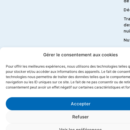
de 
Dé
Tr
de
nui
Nut
G
Gérer le consentement aux cookies
bi
Ma
Pour offrir les meilleures expériences, nous utilisons des technologies telles 
pour stocker et/ou accéder aux informations des appareils. Le fait de consent
technologies nous permettra de traiter des données telles que le comportem
navigation ou les ID uniques sur ce site. Le fait de ne pas consentir ou de reti
consentement peut avoir un effet négatif sur certaines caractéristiques et fo
Accepter
© 2026 Géosane
Mentions légales
Politique de confidentialité
Contact
CGV
Refuser
Propulsé par l'agence web Marque Digitale
Voir les préférences