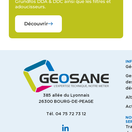
Grundfos DDA & DDC ainsi que les filtres et
adoucisseurs.
Découvrir
IN
Gé
Ge
de
dé
385 allée du Lyonnais
Al
26300 BOURG-DE-PEAGE
Ac
Tél. 04 75 72 73 12
NO
SE
Tr