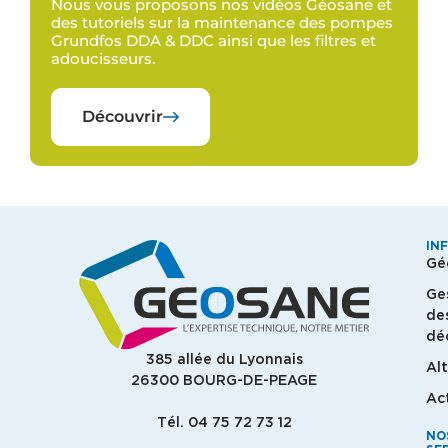
Nous vous proposons nos vidéos Géosane et
des tutoriels sur la maintenance des pompes
Grundfos DDA & DDC ainsi que les filtres et
adoucisseurs.
Découvrir
IN
Gé
Ge
de
dé
385 allée du Lyonnais
Al
26300 BOURG-DE-PEAGE
Ac
Tél. 04 75 72 73 12
NO