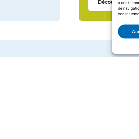
Découvrir
à ces techn
de navigatio
consentement
Ac
INFORMATIONS
NOS 
Géosane
Trai
Gestion des déchets
Déco
Alterbiotique
Trai
Actualités
Nutr
Gam
Maté