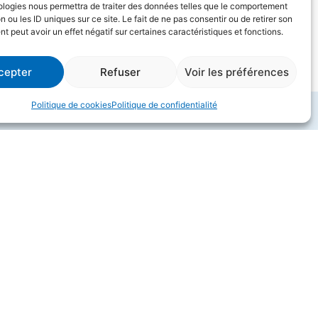
ologies nous permettra de traiter des données telles que le comportement
n ou les ID uniques sur ce site. Le fait de ne pas consentir ou de retirer son
 peut avoir un effet négatif sur certaines caractéristiques et fonctions.
cepter
Refuser
Voir les préférences
Politique de cookies
Politique de confidentialité
SERVICES
Espace réservé
tement de l'eau
Contact
ntamination
tement des nuisibles
ition
me bio
riel