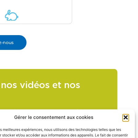
z-nous
nos vidéos et nos
nos vidéos Géosane et des tutoriels sur la
es Grundfos DDA & DDC ainsi que les filtres
Gérer le consentement aux cookies
les meilleures expériences, nous utilisons des technologies telles que les
 stocker et/ou accéder aux informations des appareils. Le fait de consentir