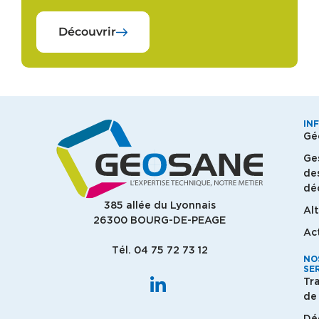
Découvrir
IN
Gé
Ge
de
dé
385 allée du Lyonnais
Al
26300 BOURG-DE-PEAGE
Ac
Tél. 04 75 72 73 12
NO
SE
Tr
de 