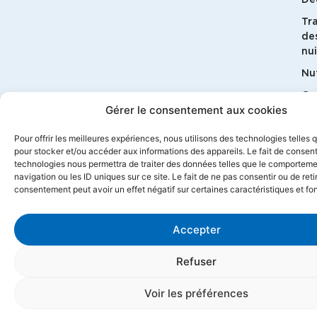
Dé
Tr
de
nui
Nut
G
Gérer le consentement aux cookies
bi
Ma
Pour offrir les meilleures expériences, nous utilisons des technologies telles 
pour stocker et/ou accéder aux informations des appareils. Le fait de consent
technologies nous permettra de traiter des données telles que le comportem
navigation ou les ID uniques sur ce site. Le fait de ne pas consentir ou de reti
consentement peut avoir un effet négatif sur certaines caractéristiques et fo
Accepter
© 2026 Géosane
Mentions légales
Politique de confidentialité
Contact
CGV
Refuser
Propulsé par l'agence web Marque Digitale
Voir les préférences