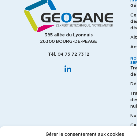
IN
Gé
Ge
de
dé
385 allée du Lyonnais
Al
26300 BOURG-DE-PEAGE
Ac
Tél. 04 75 72 73 12
NO
SE
Tr
de 
Dé
Tr
de
nui
Nut
G
bi
Gérer le consentement aux cookies