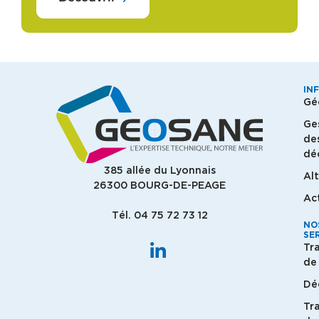
IN
Gé
Ge
de
dé
385 allée du Lyonnais
Al
26300 BOURG-DE-PEAGE
Ac
Tél. 04 75 72 73 12
NO
SE
Tr
de 
Dé
Tr