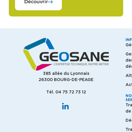
Découvrir
IN
Gé
Ge
de
dé
385 allée du Lyonnais
Al
26300 BOURG-DE-PEAGE
Ac
Tél. 04 75 72 73 12
NO
SE
Tr
de 
Dé
Tr