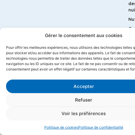
de
nui
Nut
G
Gérer le consentement aux cookies
bi
Ma
Pour offrir les meilleures expériences, nous utilisons des technologies telles 
pour stocker et/ou accéder aux informations des appareils. Le fait de consent
technologies nous permettra de traiter des données telles que le comportem
navigation ou les ID uniques sur ce site. Le fait de ne pas consentir ou de reti
consentement peut avoir un effet négatif sur certaines caractéristiques et fo
Accepter
© 2026 Géosane
Mentions légales
Politique de confidentialité
Contact
CGV
Refuser
Propulsé par l'agence web Marque Digitale
Voir les préférences
Politique de cookies
Politique de confidentialité