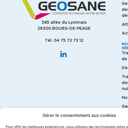
Ge
de
dé
385 allée du Lyonnais
Al
26300 BOURG-DE-PEAGE
Ac
Tél. 04 75 72 73 12
NO
SE
Tr
de 
Dé
Tr
de
nui
Nut
G
bi
Gérer le consentement aux cookies
Ma
Pour offrir les meilleures expériences, nous utilisons des technologies telles 