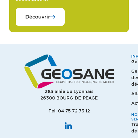
Découvrir
IN
Gé
Ge
de
dé
385 allée du Lyonnais
Al
26300 BOURG-DE-PEAGE
Ac
Tél. 04 75 72 73 12
NO
SE
Tr
de 