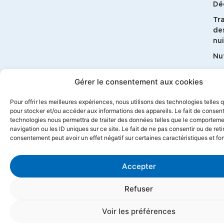
Dé
Tr
de
nui
Nut
G
Gérer le consentement aux cookies
bi
Ma
Pour offrir les meilleures expériences, nous utilisons des technologies telles 
pour stocker et/ou accéder aux informations des appareils. Le fait de consent
technologies nous permettra de traiter des données telles que le comportem
navigation ou les ID uniques sur ce site. Le fait de ne pas consentir ou de reti
consentement peut avoir un effet négatif sur certaines caractéristiques et fo
Accepter
© 2026 Géosane
Mentions légales
Politique de confidentialité
Contact
CGV
Refuser
Propulsé par l'agence web Marque Digitale
Voir les préférences