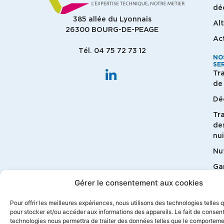
dé
385 allée du Lyonnais
Al
26300 BOURG-DE-PEAGE
Ac
Tél. 04 75 72 73 12
NO
SE
Tr
de 
Dé
Tr
de
nui
Nut
G
bi
Gérer le consentement aux cookies
Ma
Pour offrir les meilleures expériences, nous utilisons des technologies telles 
pour stocker et/ou accéder aux informations des appareils. Le fait de consent
technologies nous permettra de traiter des données telles que le comportem