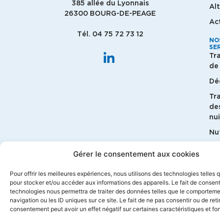
385 allée du Lyonnais
Al
26300 BOURG-DE-PEAGE
Ac
Tél. 04 75 72 73 12
NO
SE
Tr
de 
Dé
Tr
de
nui
Nut
G
Gérer le consentement aux cookies
bi
Pour offrir les meilleures expériences, nous utilisons des technologies telles 
Ma
pour stocker et/ou accéder aux informations des appareils. Le fait de consent
technologies nous permettra de traiter des données telles que le comportem
navigation ou les ID uniques sur ce site. Le fait de ne pas consentir ou de reti
consentement peut avoir un effet négatif sur certaines caractéristiques et fo